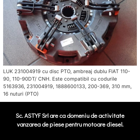
LUK 231004919 cu disc PTO, ambreaj dublu FIAT 110-
90, 110-90DT/ CNH. Este compatibil cu codurile
5163936, 231004919, 1888600133, 200-369, 310 mm,
16 nuturi (PTO)
Sc. ASTYF Srl are ca domeniu de activitate
vanzarea de piese pentru motoare diesel.