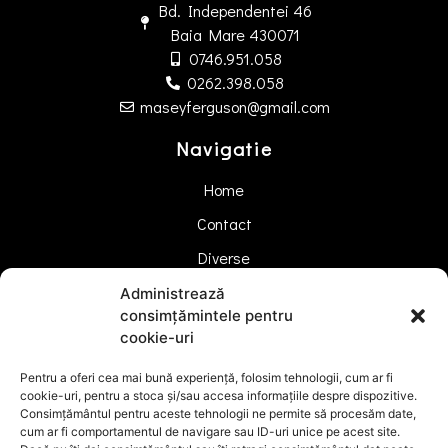
Bd. Independentei 46
Baia Mare 430071
0746.951.058
0262.398.058
maseyferguson@gmail.com
Navigatie
Home
Contact
Diverse
Administrează
Sc. ASTYF Srl
consimțămintele pentru
cookie-uri
RO4296040
J24/1510/1993
Pentru a oferi cea mai bună experiență, folosim tehnologii, cum ar fi
cookie-uri, pentru a stoca și/sau accesa informațiile despre dispozitive.
Consimțământul pentru aceste tehnologii ne permite să procesăm date,
cum ar fi comportamentul de navigare sau ID-uri unice pe acest site.