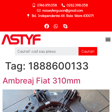
0746.951.058
0262.398.058
maseyferguson@gmail.com
Bd. Independentei 46 Baia Mare 430071
Cautati
Tag:
1888600133
Ambreaj Fiat 310mm