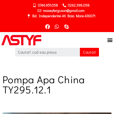
0746.951.058
0262.398.058
maseyferguson@gmail.com
Bd. Independentei 46 Baia Mare 430071
Cautati
Pompa Apa China
TY295.12.1